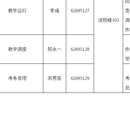
院
教学运行
李彧
62695127
责
清熙楼
103
调
作
教学调度
郭永一
62695128
作
管
考务管理
宋秀苗
62695129
考
息