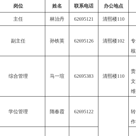
岗位
姓名
联系电话
办公地点
主任
林治丹
62695121
清熙楼
110
副主任
孙铁英
62695126
清熙楼
102
专
核
责
综合管理
马一瑄
62695383
清熙楼
110
文
维
学位管理
隋春霞
62695122
转
作