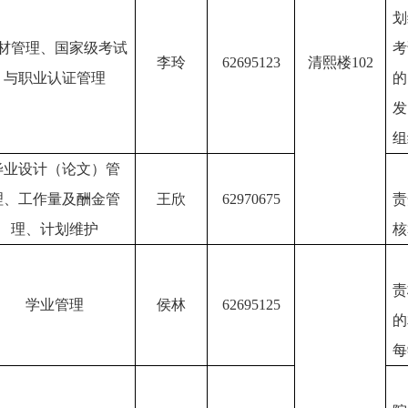
划
材管理、国家级考试
考
李玲
62695123
清熙楼
102
与职业认证管理
发
组
毕业设计（论文）管
理、工作量及酬金管
王欣
62970675
责
理、计划维护
核
责
学业管理
侯林
62695125
的
每