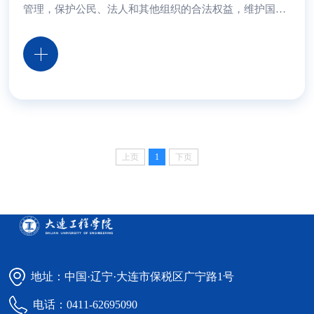
管理，保护公民、法人和其他组织的合法权益，维护国家
安全和公共利益，根据《全国人民代表大会常务委员会关
于加强网络信息保护的决定》和《国务院关于授权国家互
联网信息办公室负责互联网信息内容管理工作的通知》，
制定本规定。第二条在中华人民共和国境内通过移动互联
网应用程序提供信息服务，从事互联网应用商店服务，应
当遵守本规定。本规定所称移动互联网应用程...
上页
1
下页
地址：中国·辽宁·大连市保税区广宁路1号
电话：0411-62695090