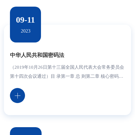
09-11
2023
中华人民共和国密码法
（2019年10月26日第十三届全国人民代表大会常务委员会
第十四次会议通过）目 录第一章 总 则第二章 核心密码、
普通密码第三章 商用密码第四章 法律责任第五章 附 则第
一章 总 则第一条为了规范密码应用和管理，促进密码事
业发展，保障网络与信息安全，维护国家安全和社会公共
利益，保护公民、法人和其他组织的合法权益，制定本
法。第二条本法所称密码，是指采用特定变换的方法对信
息等进行加密保护、安全认证的技术、产品和服务...