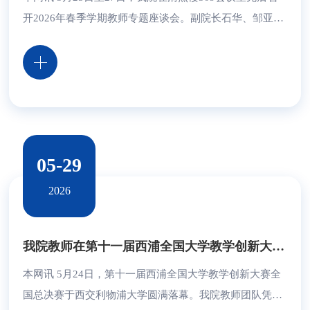
开2026年春季学期教师专题座谈会。副院长石华、邹亚新
出席会议。 以“青春筑梦，潜心育人”为主题的青年教师座
谈会 以“匠心育人，领航共进”为主题的骨干教师座谈会会
上，青年教师代表结合日常教学与个人发展实际，分享工
作心得、反映实际问题，围绕教学管理规范、职称评定、
教师培训以及职业发展等内容展开交流探讨。骨干教师代
表立足教学与学科建设实践，重点围绕产教融合...
05-29
2026
我院教师在第十一届西浦全国大学教学创新大赛中获二等奖1项三等奖2项
本网讯 5月24日，第十一届西浦全国大学教学创新大赛全
国总决赛于西交利物浦大学圆满落幕。我院教师团队凭借