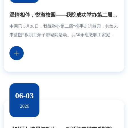
温情相伴，悦游校园——我院成功举办第二届教职工校园亲子活动
本网讯 5月30日，我院举办第二届“携手走进校园，共绘未
来蓝图”教职工亲子游城院活动。共50余组教职工家庭、
140余人参与活动。 活动融合书香研学、科创科普、亲子
互动、文艺观赏等多项内容。 在华为ICT学院展区，智能
机器人互动项目吸引了众多孩子驻足体验，前沿的智能科
技互动，让青少年直观感受人工智能技术的魅力；在工程
实践中心，3D打印科创成果一一亮相，生动直观的工科展
品，揭开科技创新的神秘面纱，在孩子们心中种下...
06-03
2026