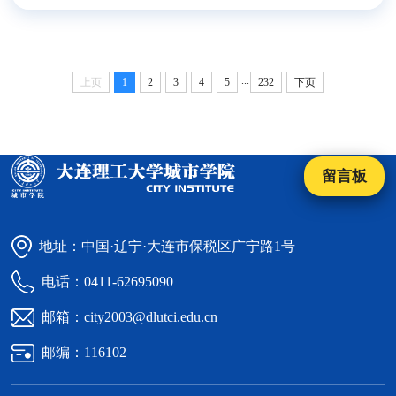
进行系统解读，阐释了新质生产力、高质量发展、民生保
障、绿色转型等重点内容，帮助教职工加深对国家发展战
略和高等教育发展方向的理解。学院全体教职工...
...
上页
1
2
3
4
5
232
下页
留言板
地址：中国·辽宁·大连市保税区广宁路1号
电话：0411-62695090
邮箱：city2003@dlutci.edu.cn
邮编：116102