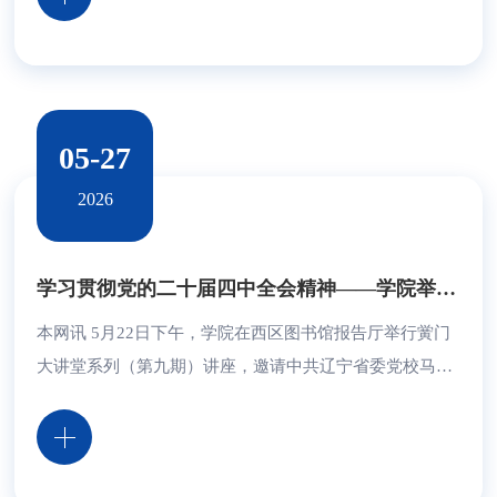
念，汇聚17家优质企业，释放近百个优质岗位。岗位全面
覆盖电子、自动化、电气控制、智能设备等相关领域，吸
引150余名学生到场应聘。招聘会现场氛围积极热烈，参
会学生主动向招聘负责人详细了解企业经营概况、行业
05-27
发...
2026
学习贯彻党的二十届四中全会精神——学院举行黉门大讲堂系列（第九期）专题讲座
本网讯 5月22日下午，学院在西区图书馆报告厅举行黉门
大讲堂系列（第九期）讲座，邀请中共辽宁省委党校马克
思主义学院院长徐作辉教授作“学习贯彻党的二十届四中
全会精神”主题讲座。 徐作辉围绕“十五五”时期的关键意
义、总体要求、任务举措和根本保证等方面，对全会精神