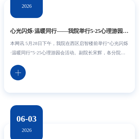
2026
心光闪烁·温暖同行——我院举行5·25心理游园会活动
本网讯 5月28日下午，我院在西区启智楼前举行“心光闪烁
·温暖同行”5·25心理游园会活动。副院长宋辉，各分院党
总支书记出席活动，1500余名师生参加了活动。 游园会
以“心光闪烁·温暖同行”为主题，深度践行五育并举理念，
精心构筑七大特色体验板块。在认知启迪区，同学们通
过“知心竞答”“情绪联结线”等互动，探索自我、了解自
我；在压力释放区，“青春掌舵手”“蒙眼贴五官”等趣味挑
战，帮助学生甩掉烦恼，重塑积极心态；在...
06-03
2026