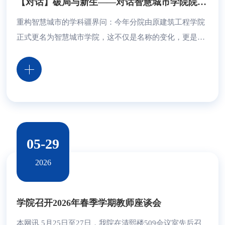
【对话】破局与新生——对话智慧城市学院院长林治丹
重构智慧城市的学科疆界问：今年分院由原建筑工程学院
正式更名为智慧城市学院，这不仅是名称的变化，更是学
科定位和发展范式的重大转型。在“十五五”开局之年，请
问分院将如何重新定义自己的学科边界？学院要求构建专
业与区域产业链的对接图谱，智慧城市学院将如何对接城
市更新、智慧交通、数字孪生、BIM/CIM等新兴领域？
在“模块化、项目化”课程改造试点中，是否有计划将传统
土木、测绘、工程造价专业与物联网、GIS、数据分...
05-29
2026
学院召开2026年春季学期教师座谈会
本网讯 5月25日至27日，我院在清熙楼509会议室先后召