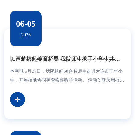
06-05
2026
以画笔搭起美育桥梁 我院师生携手小学生共创百米体育墙绘
本网讯 5月27日，我院组织50余名师生走进大连市玉华小
学，开展校地协同美育实践教学活动。 活动创新采用校地
联动育人模式，打破高校课堂壁垒，将高校专业美育资源
延伸至基础教育校园。我院学生与小学生分组结对，围绕
击剑、游泳、羽毛球、乒乓球等体育运动项目开展校园墙
绘创作。作品全长160米，划分33个独立画面，绘有90个
体育主题卡通人物。 创作期间，大学生运用绘画、设计、
构图等专业知识，小学生结合平日体育课上学到的运...