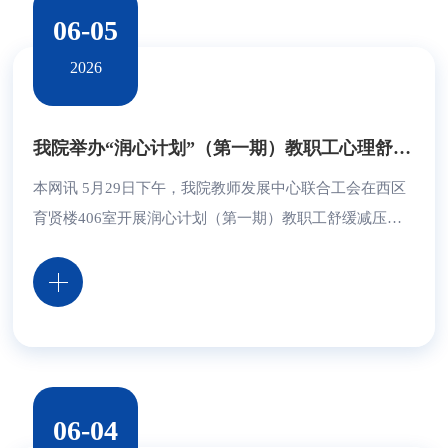
06-05
2026
我院举办“润心计划”（第一期）教职工心理舒缓减压沙龙活动
本网讯 5月29日下午，我院教师发展中心联合工会在西区
育贤楼406室开展润心计划（第一期）教职工舒缓减压团
体心理辅导沙龙活动，辽宁师范大学董成文教授受邀担任
心理导师。共21名教职工参与活动。 活动打破传统理论说
教模式，以沉浸式体验、互动交流、趣味疏导为核心形
式。现场通过心理互动小游戏、压力自我觉察分享、实用
情绪疏导技巧教学、团体互助赋能等多个环节，引导在场
教职工科学认知压力根源，传授简单易学、可日常运用...
06-04