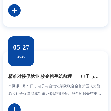
其创新成果获二等奖1项、三等奖2项、优秀奖3项。学院
凭借扎实的教师培养工作，获评“教师发展优秀奖”。智慧
城市学院陈洁副教授团队凭借创新成果《实践为始，理论
为导：工程经济学的“做中学”螺旋式教学设计》获大赛二
等奖；智慧城市学院杨婉婧团队凭借《“Boppps-AI筑史智
课”外国建筑史智慧教学设计》、电子与自动化...
05-27
2026
精准对接促就业 校企携手筑前程——电子与自动化学院成功举办专场招聘会
本网讯 5月21日，电子与自动化学院联合金普新区人力资
源和社会保障局成功举办专场招聘会。截至招聘会结束，
参会企业共收到简历128份，50余名学生与招聘单位初步
达成就业意向。 招聘会紧扣精准对接、聚力就业办会理