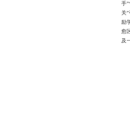
手
关
励
愈
及