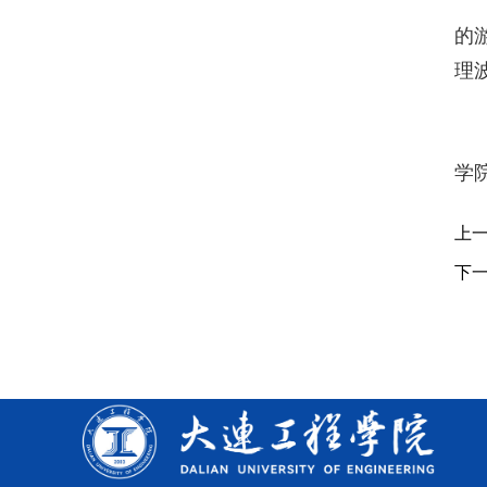
的
理
学
上
下