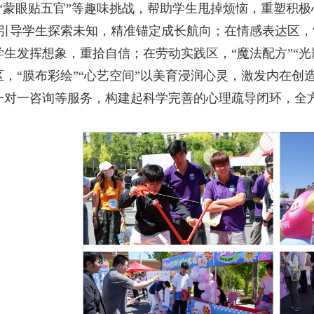
”“蒙眼贴五官”等趣味挑战，帮助学生甩掉烦恼，重塑积极
”引导学生探索未知，精准锚定成长航向；在情感表达区，“
学生发挥想象，重拾自信；在劳动实践区，“魔法配方”“
区，“膜布彩绘”“心艺空间”以美育浸润心灵，激发内在
一对一咨询等服务，构建起科学完善的心理疏导闭环，全