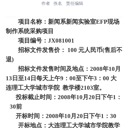
作者 佚名
责任编辑
项目名称：
新闻系新闻实验室
EFP
现场
制作系统采购项目
项目编号：
JX081001
招标文件发售价：
100
元人民币
(
售后不
退
)
招标文件发售时间及地点：
2008
年
10
月
13
日至
14
日每天上午
9
：
00
至下午
3
：
00
大
连理工大学城市学院
教学楼
2103
室。
投标截止时间：
2008
年
10
月
20
日下午
1
：
30
前
开标时间：
2008
年
10
月
20
日下午
1
：
30
开标地点：大连理工大学城市学院教学