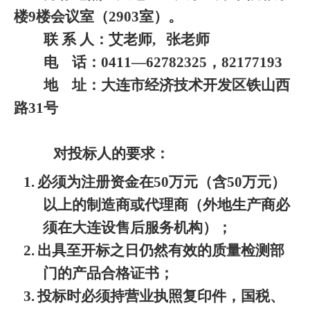
楼
9
楼会议室（
2903
室）。
联 系 人：艾老师
,
张老师
电
话：
0411
—
62782325
，
82177193
地
址：大连市经济技术开发区铁山西
路
31
号
对投标人的要求：
1.
必须为注册资金在
50
万元（含
50
万元）
以上的制造商或代理商（外地生产商必
须在大连设售后服务机构）；
2.
出具至开标之日仍然有效的质量检测部
门的产品合格证书；
3.
投标时必须持营业执照复印件，国税、