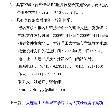
3.
具有
X86
平台
VMWARE
服务器整合实施经验，要求提
4.
注册资本在
100
万元（含
100
万元）以上。
5.
具有良好的售后服务、培训体系。
报名要求：报名时请携带企业的营业执照、资质证书
招标文件发售时间：
2009
年
6
月
8
日至
2009
年
6
月
12
日
招标文件发售地点：大连理工大学城市学院教学楼
29
接受投标文件的截止时间：
2009
年
6
月
17
日
14
：
20
。
地
址：大连经济技术开发区铁山西路
31
号。
联系电话：（
0411
）
62782116
，（
0411
）
82171560
传真：（
0411
）
82177193
联系人：
姚
老师、张老师
E-mail
：
zhangly@dlut.edu.cn
上一篇：
大连理工大学城市学院《网络实验设备采购项目